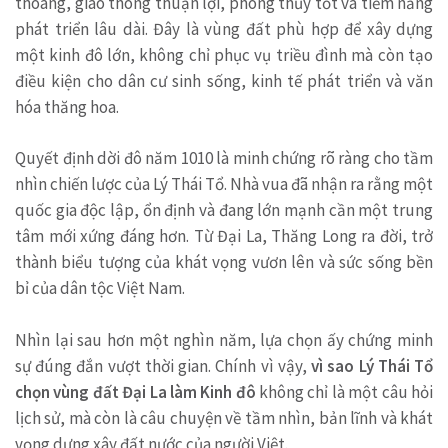
thoáng, giao thông thuận lợi, phong thủy tốt và tiềm năng
phát triển lâu dài. Đây là vùng đất phù hợp để xây dựng
một kinh đô lớn, không chỉ phục vụ triều đình mà còn tạo
điều kiện cho dân cư sinh sống, kinh tế phát triển và văn
hóa thăng hoa.
Quyết định dời đô năm 1010 là minh chứng rõ ràng cho tầm
nhìn chiến lược của Lý Thái Tổ. Nhà vua đã nhận ra rằng một
quốc gia độc lập, ổn định và đang lớn mạnh cần một trung
tâm mới xứng đáng hơn. Từ Đại La, Thăng Long ra đời, trở
thành biểu tượng của khát vọng vươn lên và sức sống bền
bỉ của dân tộc Việt Nam.
Nhìn lại sau hơn một nghìn năm, lựa chọn ấy chứng minh
sự đúng đắn vượt thời gian. Chính vì vậy,
vì sao Lý Thái Tổ
chọn vùng đất Đại La làm Kinh đô
không chỉ là một câu hỏi
lịch sử, mà còn là câu chuyện về tầm nhìn, bản lĩnh và khát
vọng dựng xây đất nước của người Việt.