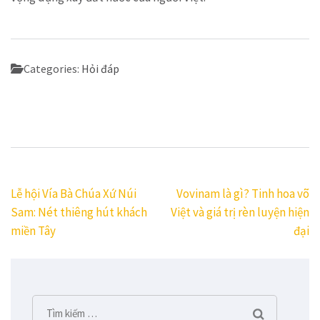
Categories:
Hỏi đáp
Điều
Lễ hội Vía Bà Chúa Xứ Núi
Vovinam là gì? Tinh hoa võ
hướng
Sam: Nét thiêng hút khách
Việt và giá trị rèn luyện hiện
bài
miền Tây
đại
viết
Tìm