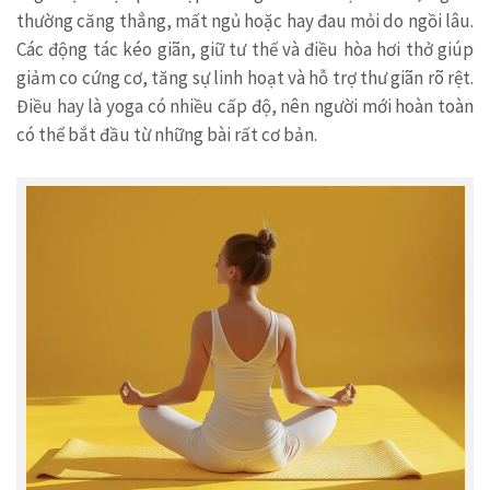
thường căng thẳng, mất ngủ hoặc hay đau mỏi do ngồi lâu.
Các động tác kéo giãn, giữ tư thế và điều hòa hơi thở giúp
giảm co cứng cơ, tăng sự linh hoạt và hỗ trợ thư giãn rõ rệt.
Điều hay là yoga có nhiều cấp độ, nên người mới hoàn toàn
có thể bắt đầu từ những bài rất cơ bản.