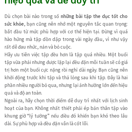
Dù chọn bài nào trong số
những bài tập the dục tốt cho
sức khỏe
, bạn cũng nên nhớ một nguyên tắc quan trọng:
bắt đầu từ mức phù hợp với cơ thể hiện tại. Đừng vì quá
hào hứng mà tập dồn dập trong vài ngày đầu, vì như vậy
rất dễ đau nhức, nản và bỏ cuộc.
Hãy ưu tiên việc tập đều hơn là tập quá nhiều. Một buổi
tập vừa phải nhưng được lặp lại đều đặn mỗi tuần sẽ có giá
trị hơn một buổi cực nặng rồi nghỉ dài ngày. Bạn cũng nên
khởi động trước khi tập và thả lỏng sau khi tập. Đây là hai
phần nhiều người bỏ qua, nhưng lại ảnh hưởng lớn đến hiệu
quả và độ an toàn.
Ngoài ra, hãy chọn thời điểm dễ duy trì nhất với lịch sinh
hoạt của bạn. Không nhất thiết phải ép bản thân tập vào
khung giờ “lý tưởng” nếu điều đó khiến bạn khó theo lâu
dài. Sự phù hợp và đều đặn vẫn là cốt lõi.