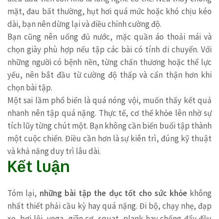
mặt, đau bất thường, hụt hơi quá mức hoặc khó chịu kéo
dài, bạn nên dừng lại và điều chỉnh cường độ.
Bạn cũng nên uống đủ nước, mặc quần áo thoải mái và
chọn giày phù hợp nếu tập các bài có tính di chuyển. Với
những người có bệnh nền, từng chấn thương hoặc thể lực
yếu, nên bắt đầu từ cường độ thấp và cẩn thận hơn khi
chọn bài tập.
Một sai lầm phổ biến là quá nóng vội, muốn thấy kết quả
nhanh nên tập quá nặng. Thực tế, cơ thể khỏe lên nhờ sự
tích lũy từng chút một. Bạn không cần biến buổi tập thành
một cuộc chiến. Điều cần hơn là sự kiên trì, đúng kỹ thuật
và khả năng duy trì lâu dài.
Kết luận
Tóm lại,
những bài tập the dục tốt cho sức khỏe
không
nhất thiết phải cầu kỳ hay quá nặng. Đi bộ, chạy nhẹ, đạp
xe, bơi lội, yoga, giãn cơ, squat, plank hay chống đẩy đều