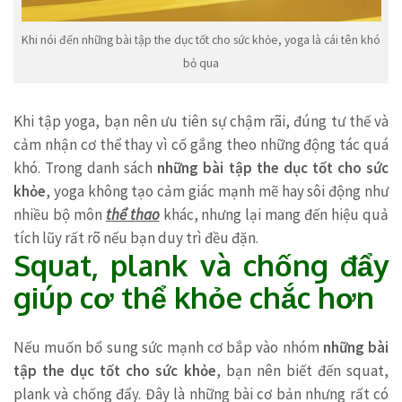
Khi nói đến những bài tập the dục tốt cho sức khỏe, yoga là cái tên khó
bỏ qua
Khi tập yoga, bạn nên ưu tiên sự chậm rãi, đúng tư thế và
cảm nhận cơ thể thay vì cố gắng theo những động tác quá
khó. Trong danh sách
những bài tập the dục tốt cho sức
khỏe
, yoga không tạo cảm giác mạnh mẽ hay sôi động như
nhiều bộ môn
thể thao
khác, nhưng lại mang đến hiệu quả
tích lũy rất rõ nếu bạn duy trì đều đặn.
Squat, plank và chống đẩy
giúp cơ thể khỏe chắc hơn
Nếu muốn bổ sung sức mạnh cơ bắp vào nhóm
những bài
tập the dục tốt cho sức khỏe
, bạn nên biết đến squat,
plank và chống đẩy. Đây là những bài cơ bản nhưng rất có