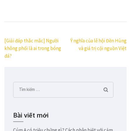
Điều
[Giải đáp thắc mắc] Người
Ý nghĩa của lễ hội Đền Hùng
hướng
không phổi là ai trong bóng
và giá trị cội nguồn Việt
bài
đá?
viết
Tìm
kiếm
cho:
Bài viết mới
Cúm A có triệu chứng gì? Cách phân biệt với cảm