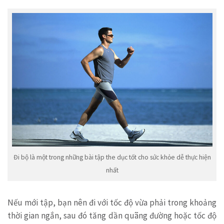
Đi bộ là một trong những bài tập the dục tốt cho sức khỏe dễ thực hiện
nhất
Nếu mới tập, bạn nên đi với tốc độ vừa phải trong khoảng
thời gian ngắn, sau đó tăng dần quãng đường hoặc tốc độ