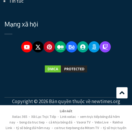
Tin tức
Mạng xã hội
Copyright © 2026 Bản quyền thuộc về newtimes.org
Liên kết
Xoilac 365
•
Xôi Lạc Trực Tiếp
•
Link xoilac
•
xem trực tiếp bóng đá hôm
nay
•
bong da truc tiep
•
cà khịa bóng đá
•
Vaoroi TV
•
Vebo Live
•
Rakhoi
Link
•
tỷ số bóng đá hôm nay
•
coi truc tiep bong da Mitom TV
•
tỷ số trực tuyến