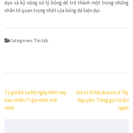
đạo và kỹ năng xử lý bóng để trở thành một trong những
nhân tố quan trọng nhất của bóng đá hiện đại.
Categories:
Tin tức
Điều
Tỷ giá Đô La Mỹ ngày hôm nay
Giá trị lễ hội đua voi ở Tây
hướng
bao nhiêu? Cập nhật mới
Nguyên: Tiếng gọi từ đại
bài
nhất
ngàn
viết