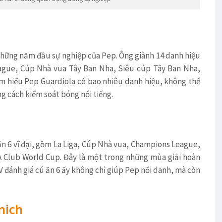
g những năm đầu sự nghiệp của Pep. Ông giành 14 danh hiệu
ague, Cúp Nhà vua Tây Ban Nha, Siêu cúp Tây Ban Nha,
ìm hiểu Pep Guardiola có bao nhiêu danh hiệu, không thể
ng cách kiểm soát bóng nổi tiếng.
n 6 vĩ đại, gồm La Liga, Cúp Nhà vua, Champions League,
A Club World Cup. Đây là một trong những mùa giải hoàn
V đánh giá cú ăn 6 ấy không chỉ giúp Pep nổi danh, mà còn
nich