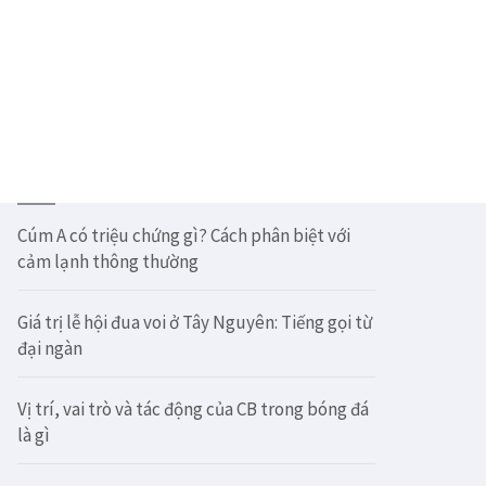
Tìm
kiếm
cho:
Bài viết mới
Cúm A có triệu chứng gì? Cách phân biệt với
cảm lạnh thông thường
Giá trị lễ hội đua voi ở Tây Nguyên: Tiếng gọi từ
đại ngàn
Vị trí, vai trò và tác động của CB trong bóng đá
là gì