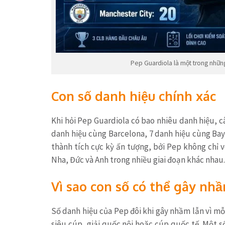
Pep Guardiola là một trong những
Con số danh hiệu chính xác
Khi hỏi Pep Guardiola có bao nhiêu danh hiệu, câ
danh hiệu cùng Barcelona, 7 danh hiệu cùng Bay
thành tích cực kỳ ấn tượng, bởi Pep không chỉ 
Nha, Đức và Anh trong nhiều giai đoạn khác nhau.
Vì sao con số có thể gây nh
Số danh hiệu của Pep đôi khi gây nhầm lẫn vì mỗ
siêu cúp, giải quốc nội hoặc cúp quốc tế. Một s