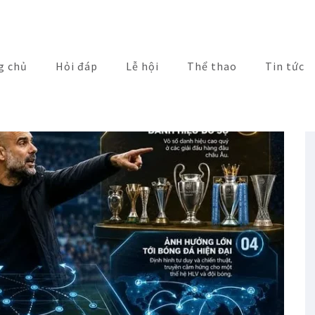
g chủ
Hỏi đáp
Lễ hội
Thể thao
Tin tức