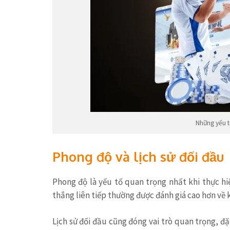
Những yếu t
Phong độ và lịch sử đối đầu
Phong độ là yếu tố quan trọng nhất khi thực h
thắng liên tiếp thường được đánh giá cao hơn về
Lịch sử đối đầu cũng đóng vai trò quan trọng, đặ