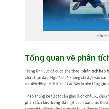
Phân tíc
Tổng quan về phân tíc
Trong lĩnh vực cá cược thể thao,
phân tích kèo 
chất trận đấu. Người chơi không chỉ dựa vào cảm 
và biến động tỷ lệ từ nhà cái. Đây là nền tảng giú
Theo thống kê từ các sàn giao dịch châu Á, khoả
phân tích kèo bóng đá
một cách bài bản. Điều n
then chốt nếu muốn tham gia thị trường một cách