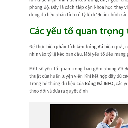
phong độ. Đây là cách tiếp cận khoa học thay 
dụng dữ liệu phân tích có tỷ lệ dự đoán chính xá
Các yếu tố quan trọng 
Để thực hiện
phân tích kèo bóng đá
hiệu quả, n
nhìn vào tỷ lệ kèo ban đầu. Mỗi yếu tố đều mang g
Một số yếu tố quan trọng bao gồm phong độ đội
thuật của huấn luyện viên. Khi kết hợp đầy đủ các
Trong hệ thống dữ liệu của
Bóng Đá INFO
, các y
theo dõi và đưa ra quyết định.