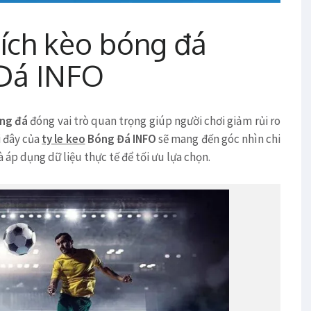
ích kèo bóng đá
 Đá INFO
óng đá
đóng vai trò quan trọng giúp người chơi giảm rủi ro
i đây của
ty le keo
Bóng Đá INFO
sẽ mang đến góc nhìn chi
à áp dụng dữ liệu thực tế để tối ưu lựa chọn.