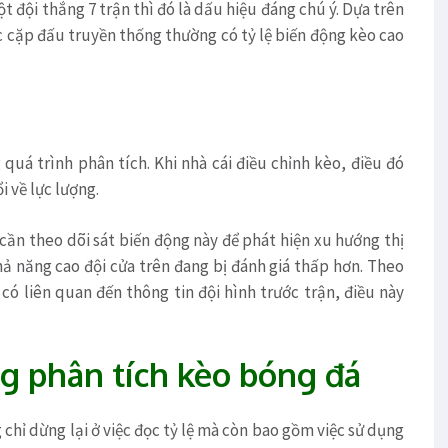
t đội thắng 7 trận thì đó là dấu hiệu đáng chú ý. Dựa trên
c cặp đấu truyền thống thường có tỷ lệ biến động kèo cao
 quá trình phân tích. Khi nhà cái điều chỉnh kèo, điều đó
i về lực lượng.
cần theo dõi sát biến động này để phát hiện xu hướng thị
khả năng cao đội cửa trên đang bị đánh giá thấp hơn. Theo
 liên quan đến thông tin đội hình trước trận, điều này
g phân tích kèo bóng đá
chỉ dừng lại ở việc đọc tỷ lệ mà còn bao gồm việc sử dụng