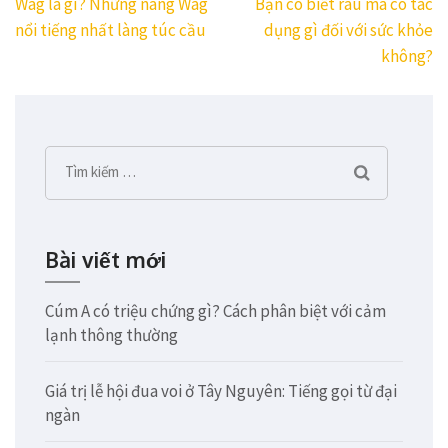
Điều
Wag là gì? Những nàng Wag
Bạn có biết rau má có tác
hướng
nổi tiếng nhất làng túc cầu
dụng gì đối với sức khỏe
bài
không?
viết
Tìm
kiếm
cho:
Bài viết mới
Cúm A có triệu chứng gì? Cách phân biệt với cảm
lạnh thông thường
Giá trị lễ hội đua voi ở Tây Nguyên: Tiếng gọi từ đại
ngàn